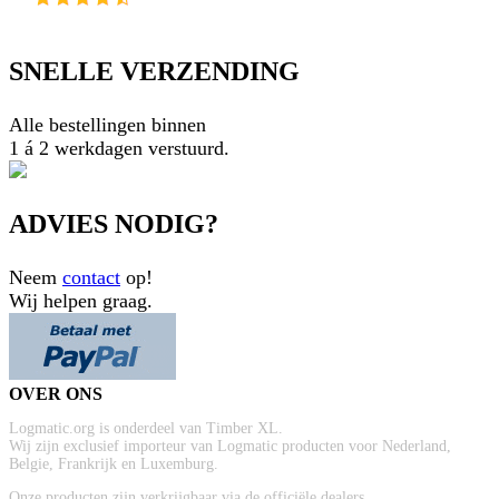
SNELLE VERZENDING
Alle bestellingen binnen
1 á 2 werkdagen verstuurd.
ADVIES NODIG?
Neem
contact
op!
Wij helpen graag.
OVER ONS
Logmatic.org is onderdeel van Timber XL.
Wij zijn exclusief importeur van Logmatic producten voor Nederland,
Belgie, Frankrijk en Luxemburg.
Onze producten zijn verkrijgbaar via de officiële dealers.