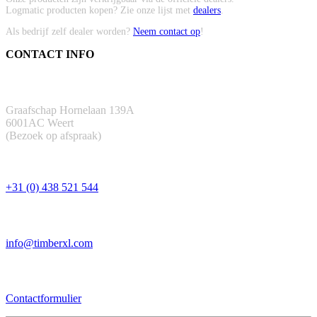
Logmatic producten kopen? Zie onze lijst met
dealers
.
Als bedrijf zelf dealer worden?
Neem contact op
!
CONTACT INFO
ADRES
Graafschap Hornelaan 139A
6001AC Weert
(Bezoek op afspraak)
TELEFOON
+31 (0) 438 521 544
EMAIL
info@timberxl.com
CONTACTFORMULIER
Contactformulier