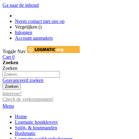
Ga naar de inhoud
Neem contact met ons op
Vergelijken (
)
Inloggen
Account aanmaken
Toggle Nav
Cart
0
Zoeken
Zoeken
Geavanceerd zoeken
Zoeken
Interesse?
Check de verkooppunten!
Menu
Home
Logmatic houtklovers
Splijt- & houtmanden
Bushmatic
Logmatic werkhandschoenen