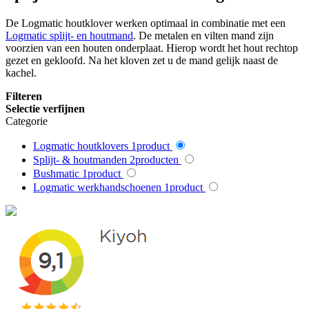
De Logmatic houtklover werken optimaal in combinatie met een
Logmatic splijt- en houtmand
. De metalen en vilten mand zijn
voorzien van een houten onderplaat. Hierop wordt het hout rechtop
gezet en gekloofd. Na het kloven zet u de mand gelijk naast de
kachel.
Filteren
Selectie verfijnen
Categorie
Logmatic houtklovers
1
product
Splijt- & houtmanden
2
producten
Bushmatic
1
product
Logmatic werkhandschoenen
1
product